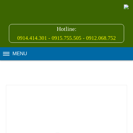
Hotline:
0914.414.301 - 0915.755.505 - 0912.068.752
MENU
PHỤ KIỆN HẠ THẾ