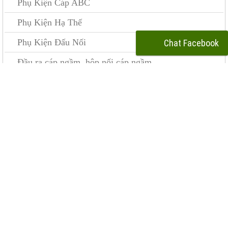
Phụ Kiện Cáp ABC
Phụ Kiện Hạ Thế
Phụ Kiện Đấu Nối
Chat Facebook
Đầu ra cáp ngầm, hộp nối cáp ngầm
Đà sắt, đà composite, Giá Treo
Bulông, Ốc vít và Phụ Kiện
Fuselink 2K
Phụ Kiện Neo Chằng
Cáp điện
Tủ Điện và Tủ Bù
Dụng Cụ Thi Công & An Toàn
Cần đèn, Trụ đèn chiếu sáng, Choá đèn, Bulon móng
trụ