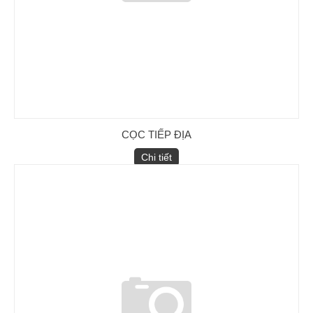
Chống Sét van LA (Cooper)
CỌC TIẾP ĐỊA
Chi tiết
MCCB