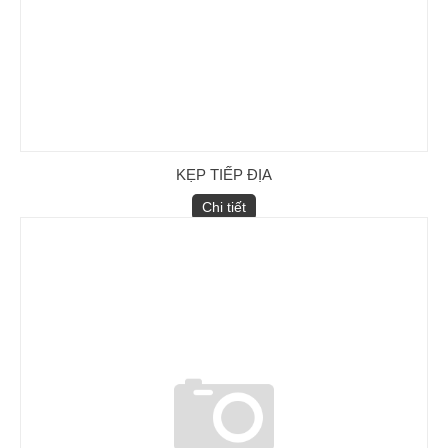
KẸP TIẾP ĐỊA
Chi tiết
Sứ treo Polymer 25kV