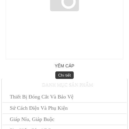
Kẹp quai 2/0 - 4/0 (loại boulon)
YẾM CÁP
Chi tiết
DANH MỤC SẢN PHẨM
Thiết Bị Đóng Cắt Và Bảo Vệ
Sứ Cách Điện Và Phụ Kiện
Kẹp cáp thép 3 bulon
Giáp Níu, Giáp Buộc