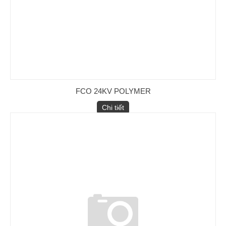
Chống Sét van LA (Cooper)
FCO 24KV POLYMER
Chi tiết
MCCB