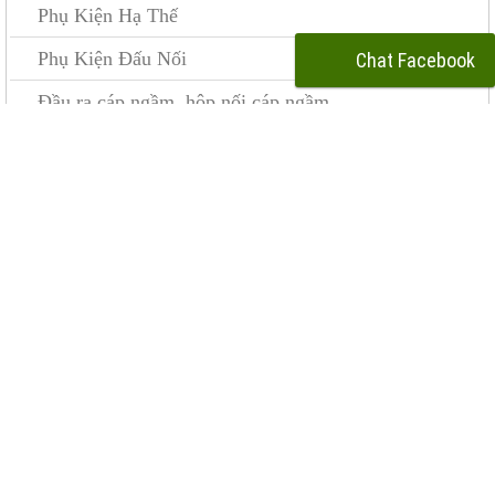
Phụ Kiện Hạ Thế
Phụ Kiện Đấu Nối
Chat Facebook
Kẹp quai 2/0 - 4/0 (loại boulon)
Đầu ra cáp ngầm, hộp nối cáp ngầm
Đà sắt, đà composite, Giá Treo
Bulông, Ốc vít và Phụ Kiện
Phụ Kiện Neo Chằng
Cáp điện
Tủ Điện và Tủ Bù
Dụng Cụ Thi Công & An Toàn
Kẹp cáp thép 3 bulon
Cần đèn, Trụ đèn chiếu sáng, Choá đèn, Bulon móng
trụ
SẢN PHẨM MỚI