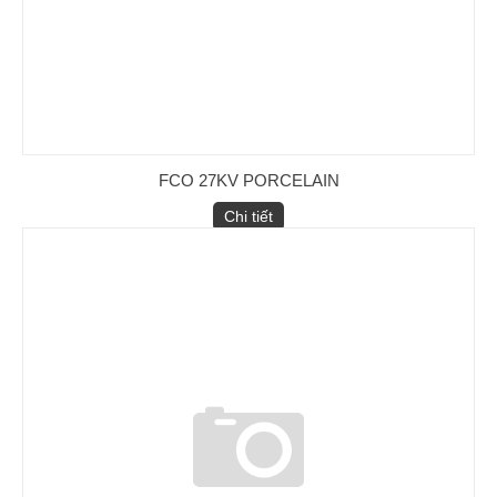
FCO 27KV PORCELAIN
Chi tiết
Sứ treo Polymer 25kV