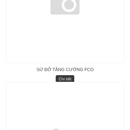
Chống Sét van LA (Cooper)
SỨ ĐỞ TĂNG CƯỜNG FCO
Chi tiết
MCCB