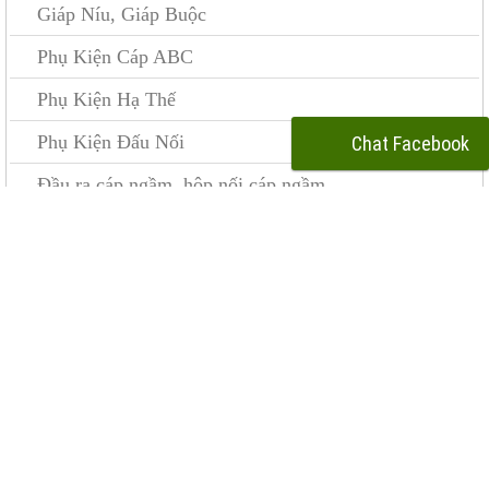
Giáp Níu, Giáp Buộc
Phụ Kiện Cáp ABC
Phụ Kiện Hạ Thế
Phụ Kiện Đấu Nối
Chat Facebook
Đầu ra cáp ngầm, hộp nối cáp ngầm
Fuselink 2K
Đà sắt, đà composite, Giá Treo
Bulông, Ốc vít và Phụ Kiện
Phụ Kiện Neo Chằng
Cáp điện
Tủ Điện và Tủ Bù
Dụng Cụ Thi Công & An Toàn
Cần đèn, Trụ đèn chiếu sáng, Choá đèn, Bulon móng