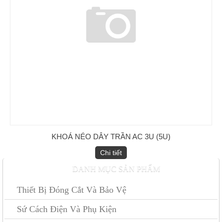
Kẹp quai 2/0 - 4/0 (loại boulon)
KHOÁ NÉO DÂY TRẦN AC 3U (5U)
Chi tiết
DANH MỤC SẢN PHẨM
Kẹp cáp thép 3 bulon
Thiết Bị Đóng Cắt Và Bảo Vệ
Sứ Cách Điện Và Phụ Kiện