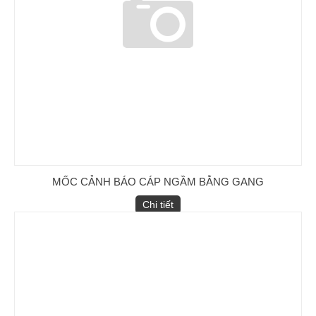
Ống nối đồng
MỐC CẢNH BÁO CÁP NGẦM BẰNG GANG
Chi tiết