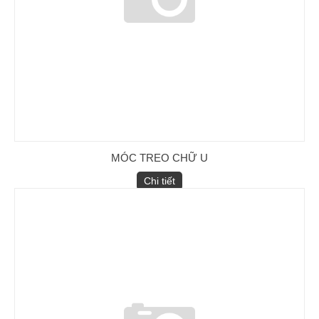
MÓC TREO CHỮ U
Chi tiết
Sứ treo Polymer 25kV