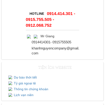
0914.414.301 -
HOTLINE
0915.755.505 -
0912.068.752
Mr Giang
0914414301- 0915755505
khanhnguyencompany@gmail.
Ống nối đồng
com
TIỆN ÍCH WEBSITE
Dự báo thởi tiết
Tỷ giá ngoại tệ
Thông tin chứng khoán
Lịch vạn niên