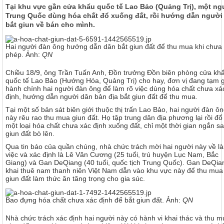
Tại khu vực gần cửa khẩu quốc tế Lao Bảo (Quảng Trị), một ng
Trung Quốc dùng hóa chất đổ xuống đất, rồi hướng dẫn người
bắt giun về bán cho mình.
Hai người đàn ông hướng dẫn dân bắt giun đất để thu mua khi chưa
phép. Ảnh:
QN
Chiều 18/9, ông Trần Tuấn Anh, Đồn trưởng Đồn biên phòng cửa kh
quốc tế Lao Bảo (Hướng Hóa, Quảng Trị) cho hay, đơn vị đang tạm 
hành chính hai người đàn ông để làm rõ việc dùng hóa chất chưa xá
định, hướng dẫn người dân bản địa bắt giun đất để thu mua.
Tại một số bản sát biên giới thuộc thị trấn Lao Bảo, hai người đàn ô
này rêu rao thu mua giun đất. Họ tập trung dân địa phương lại rồi đổ
một loại hóa chất chưa xác định xuống đất, chỉ một thời gian ngắn sa
giun đất bò lên.
Qua tin báo của quần chúng, nhà chức trách mời hai người này về l
việc và xác định là Lê Văn Cương (25 tuổi, trú huyện Lục Nam, Bắc
Giang) và Gan DeQiang (40 tuổi, quốc tịch Trung Quốc). Gan DeQia
khai thuê nam thanh niên Việt Nam dẫn vào khu vực này để thu mua
giun đất làm thức ăn tăng trọng cho gia súc.
Bao đựng hóa chất chưa xác định để bắt giun đất. Ảnh:
QN
Nhà chức trách xác định hai người này có hành vi khai thác và thu m