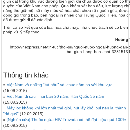
giun đất trong khu vực đường biên giới khi chưa được cơ quan có t
quyền của Việt Nam cho phép. Qua khám xét ban đầu, lực lượng ch
năng thu giữ một số máy móc và hóa chất chưa rõ nguồn gốc, được
đóng gói trong bao, bên ngoài in nhiều chữ Trung Quốc. Hiện, hóa c
đã được gửi đi để xác định.
Trên cơ sở kết quả của loại hóa chất này, nhà chức trách sẽ có biện
pháp xử lý tiếp theo.
Hoàng 
http://vnexpress.net/tin-tuc/thoi-su/nguoi-nuoc-ngoai-huong-dan-
bat-giun-bang-hoa-chat-3281513.
Thông tin khác
»
Việt Nam và những “tụt hậu” vài chục năm so với khu vực
(15.09.2015)
»
Việt Nam đi sau Thái Lan 20 năm, Hàn Quốc 35 năm
(15.09.2015)
»
Máy lọc không khí lớn nhất thế giới, hút lấy khói bụi nén lại thành
"đá quý"
(12.09.2015)
»
[Nghiên cứu] Thuốc ngừa HIV Truvada có thể đạt hiệu quả 100%
(10.09.2015)