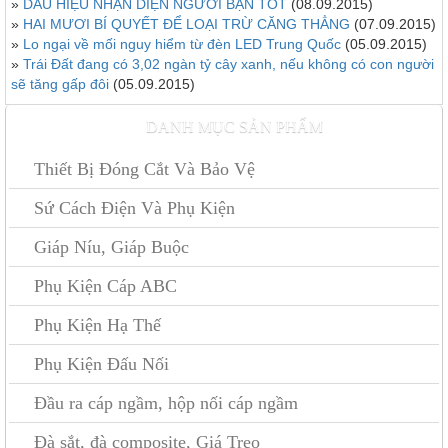
»
DẤU HIỆU NHẬN DIỆN NGƯỜI BẠN TỐT
(08.09.2015)
»
HAI MƯƠI BÍ QUYẾT ĐỂ LOẠI TRỪ CĂNG THẲNG
(07.09.2015)
»
Lo ngại về mối nguy hiểm từ đèn LED Trung Quốc
(05.09.2015)
»
Trái Đất đang có 3,02 ngàn tỷ cây xanh, nếu không có con người
sẽ tăng gấp đôi
(05.09.2015)
DANH MỤC SẢN PHẨM
Thiết Bị Đóng Cắt Và Bảo Vệ
Sứ Cách Điện Và Phụ Kiện
Giáp Níu, Giáp Buộc
Phụ Kiện Cáp ABC
Phụ Kiện Hạ Thế
Phụ Kiện Đấu Nối
Đầu ra cáp ngầm, hộp nối cáp ngầm
Đà sắt, đà composite, Giá Treo