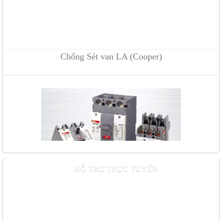
Chống Sét van LA (Cooper)
HỖ TRỢ TRỰC TUYẾN
MCCB